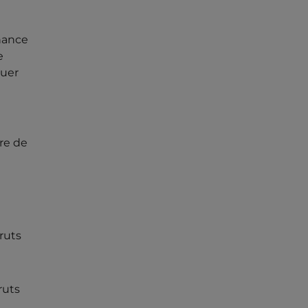
enance
e
luer
ère de
ruts
ruts