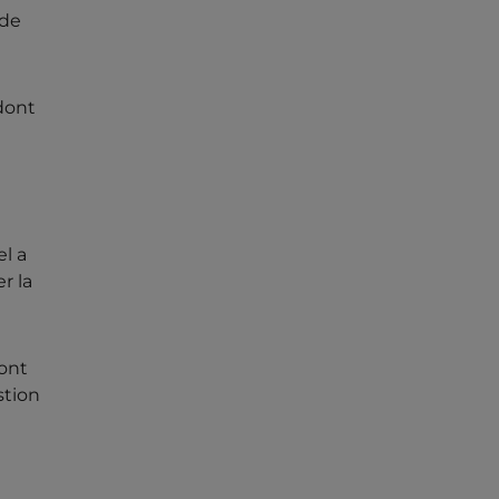
 de
dont
el a
r la
sont
stion