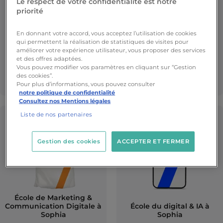
Le respect de votre confidentialité est notre
priorité
En donnant votre accord, vous acceptez l’utilisation de cookies
qui permettent la réalisation de statistiques de visites pour
améliorer votre expérience utilisateur, vous proposer des services
et des offres adaptées.
École d'Intelligence
Vous pouvez modifier vos paramètres en cliquant sur “Gestion
École de Bâtiment
Artificielle & Data à
des cookies”.
Numérique à Sophia
Sophia
Pour plus d’informations, vous pouvez consulter
notre politique de confidentialité
Consultez nos Mentions légales
Liste de nos partenaires
Gestion des cookies
ACCEPTER ET FERMER
École de Marketing &
Communication Digitale à
École du digital & IA à
Sophia
Sophia