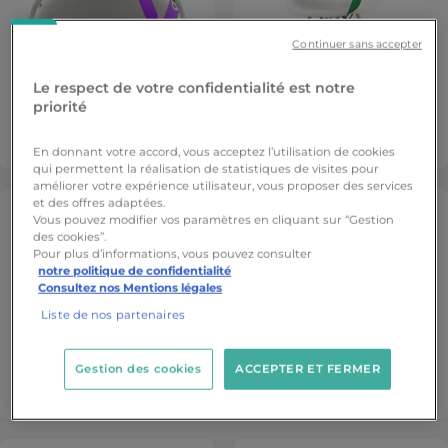
Continuer sans accepter
Le respect de votre confidentialité est notre
Formation 3D, Animation,
priorité
Jeu Vidéo & Technologies
Formation Architecture
Immersives
d'Intérieur
En donnant votre accord, vous acceptez l’utilisation de cookies
qui permettent la réalisation de statistiques de visites pour
améliorer votre expérience utilisateur, vous proposer des services
et des offres adaptées.
Vous pouvez modifier vos paramètres en cliquant sur “Gestion
des cookies”.
Pour plus d’informations, vous pouvez consulter
notre politique de confidentialité
Consultez nos Mentions légales
Liste de nos partenaires
Gestion des cookies
ACCEPTER ET FERMER
Formation Bâtiment
Formation Audiovisuel
Numérique