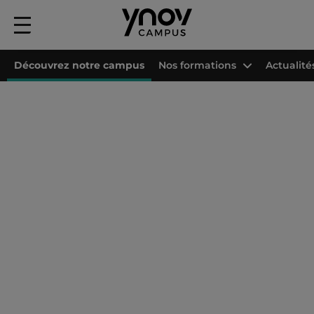
Menu
principal
Découvrez notre campus
Nos formations
Actualité
Accueil
Les campus Ynov
Campus Ynov Paris