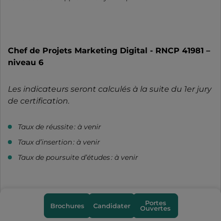
Chef de Projets Marketing Digital - RNCP 41981 –
niveau 6
Les indicateurs seront calculés à la suite du 1er jury
de certification.
Taux de réussite : à venir
Taux d’insertion : à venir
Taux de poursuite d’études : à venir
Chef de Projets Design Interactif - RNCP 41989 –
Portes
Brochures
Candidater
Ouvertes
niveau 6