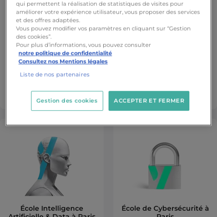
qui permettent la réalisation de statistiques de visites pour
améliorer votre expérience utilisateur, vous proposer des services
et des offres adaptées.
Vous pouvez modifier vos paramètres en cliquant sur “Gestion
des cookies”.
Pour plus d’informations, vous pouvez consulter
notre politique de confidentialité
Consultez nos Mentions légales
Liste de nos partenaires
École Bâtiment
École Informatique à Paris
Numérique à Paris
Gestion des cookies
ACCEPTER ET FERMER
École Intelligence
École de Cybersécurité à
Artificielle & Data à Paris
Paris