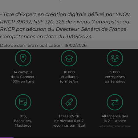
- Titre d’Expert en création digitale délivré par YNOV,
RNCP 39092, NSF 320, 326 de niveau 7 enregistré au
RNCP par décision du Directeur Général de France
Compétences en date du 31/05/2024
Date de dernière modification : 18/02/2026
14 campus
10 000
5 000
dont Connect,
étudiants
entreprises
100% en ligne
formés/an
partenaires
BTS,
Titres RNCP
Alternance dès
ème
Bachelors,
de niveaux 6 et 7
la 2
année
Mastères
reconnus par l'État
selon la formation choisie