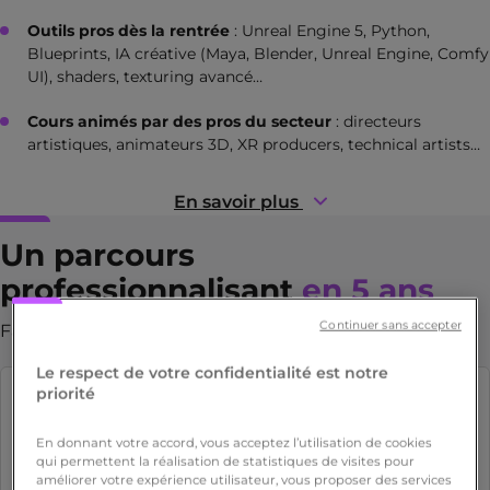
Outils pros dès la rentrée
: Unreal Engine 5, Python,
Blueprints, IA créative (Maya, Blender, Unreal Engine, Comfy
UI), shaders, texturing avancé…
Cours animés par des pros du secteur
: directeurs
artistiques, animateurs 3D, XR producers, technical artists…
En savoir plus
Un parcours
professionnalisant
en 5 ans
Continuer sans accepter
Fais de ta passion,
ton métier
Le respect de votre confidentialité est notre
priorité
Bachelor 3D sur 3 ans
En donnant votre accord, vous acceptez l’utilisation de cookies
Bachelors 1 & 2
qui permettent la réalisation de statistiques de visites pour
améliorer votre expérience utilisateur, vous proposer des services