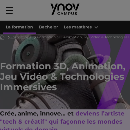
Menu
principal
La formation
Bachelor
Les mastères
Accueil
Formations
Formation 3D, Animation, Jeu Vidéo & Technologies
Formation 3D, Animation,
Jeu Vidéo & Technologies
Immersives
Crée, anime, innove… et
deviens l’artiste
"tech & créatif" qui façonne les mondes
virtuels de demain.