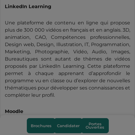
LinkedIn Learning
Une plateforme de contenu en ligne qui propose
plus de 300 000 vidéos en français et en anglais. 3D,
animation, CAO, Compétences professionnelles,
Design web, Design, Illustration, IT, Programmation,
Marketing, Photographie, Vidéo, Audio, Images,
Bureautiques sont autant de thèmes de vidéos
proposés par LinkedIn Learning. Cette plateforme
permet à chaque apprenant d’approfondir le
programme vu en classe ou d’explorer de nouvelles
thématiques pour développer ses connaissances et
compléter leur profil.
Moodle
Portes
Brochures
Candidater
Ouvertes
Une plateforme d’apprentissage en ligne sous
licence open source servant à créer des