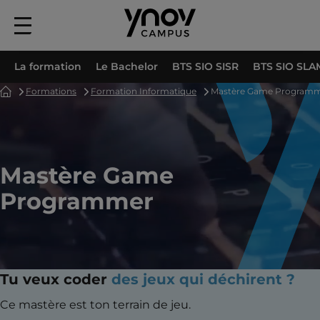
Menu
principal
La formation
Le Bachelor
BTS SIO SISR
BTS SIO SLA
Accueil
Formations
Formation Informatique
Mastère Game Program
Mastère Game
Programmer
Tu veux coder
des jeux qui déchirent ?
Ce mastère est ton terrain de jeu.