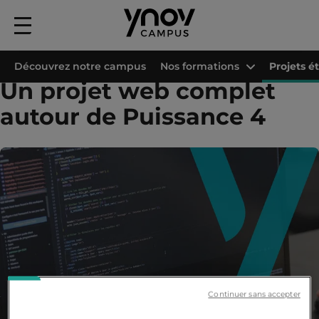
Menu
principal
Accueil
Les campus Ynov
Campus Ynov Val d'Europe
Projets étudiants
Découvrez notre campus
Nos formations
Projets é
Un projet web complet
autour de Puissance 4
Continuer sans accepter