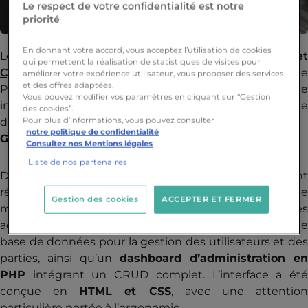
Le respect de votre confidentialité est notre
priorité
En donnant votre accord, vous acceptez l’utilisation de cookies
Les étudiant.e.s de la filière
Informatique et
qui permettent la réalisation de statistiques de visites pour
Cybersécurité
ont relevé le défi de créer un site
améliorer votre expérience utilisateur, vous proposer des services
et des offres adaptées.
Puissance 4 complet, mêlant gameplay, interface
Vous pouvez modifier vos paramètres en cliquant sur “Gestion
immersive et sécurité, tout en mobilisant l’ensemble
des cookies”.
des compétences acquises au cours de leur formation.
Pour plus d’informations, vous pouvez consulter
notre politique de confidentialité
Gameplay et design immersif
Consultez nos Mentions légales
Liste de nos partenaires
Dans le cadre de leur formation, les étudiant.e.s ont
réalisé un site web dédié au jeu Puissance 4 afin de
Gestion des cookies
ACCEPTER ET FERMER
mettre en pratique l’ensemble des compétences
acquises. Le jeu a été développé en
Golang
, avec un
base de données pour la gestion des utilisateurs et des
parties, ainsi qu’un
dashboard d’administration en
PHP
intégrant un CRUD complet. L’interface a été
conçue en
HTML et CSS
, avec une attentio
particulière portée à l’ergonomie.