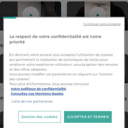
Continuer sans accepter
Le respect de votre confidentialité est notre
PROJET
PROJET
priorité
YDAYS : Infinite Doors
YDAYS : Synapsis et Symoni
En donnant votre accord, vous acceptez l’utilisation de cookies
qui permettent la réalisation de statistiques de visites pour
améliorer votre expérience utilisateur, vous proposer des services
et des offres adaptées.
Vous pouvez modifier vos paramètres en cliquant sur “Gestion
des cookies”.
Pour plus d’informations, vous pouvez consulter
notre politique de confidentialité
PROJET
PROJET
Consultez nos Mentions légales
YDAYS : 7MINMAX et Pokito
YDAYS : session de coaching
Liste de nos partenaires
par projet
Gestion des cookies
ACCEPTER ET FERMER