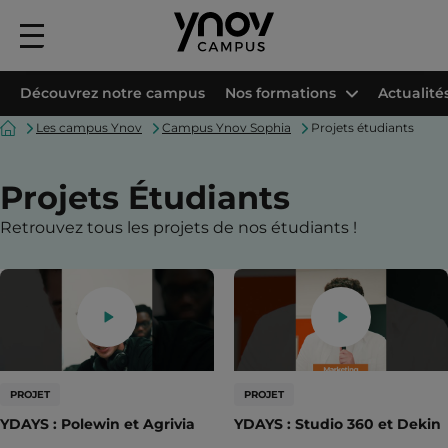
Menu
principal
Découvrez notre campus
Nos formations
Actualité
Accueil
Les campus Ynov
Campus Ynov Sophia
Projets étudiants
Projets Étudiants
Retrouvez tous les projets de nos étudiants !
PROJET
PROJET
YDAYS : Polewin et Agrivia
YDAYS : Studio 360 et Dekin