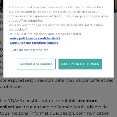
En donnant votre accord, vous acceptez l’utilisation de cookies
qui permettent la réalisation de statistiques de visites pour
La
soirée de recrutement
YDAYS
, un temps fort de
améliorer votre expérience utilisateur, vous proposer des services
et des offres adaptées.
l’année réunissant l’ensemble des filières et des
Vous pouvez modifier vos paramètres en cliquant sur “Gestion
promotions autour de projets transversaux.
des cookies”.
Pour plus d’informations, vous pouvez consulter
notre politique de confidentialité
Lors de cet événement, les
porteurs de projets
ont
Consultez nos Mentions légales
présenté leurs idées devant les étudiants, venus
Liste de nos partenaires
proposer leur candidature pour rejoindre les équipes
qui les inspirent le plus.
Gestion des cookies
ACCEPTER ET FERMER
Un moment d’échanges, de rencontres et de
découvertes, où chacun peut trouver le projet qui lui
correspond selon ses compétences, sa curiosité et ses
ambitions.
Les YDAYS constituent une véritable
aventure
collective
: tout au long de l’année, les étudiants de
tous horizons (informatique, design, communication,