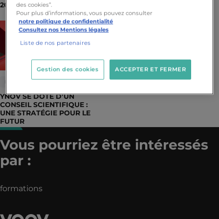
2024-2025
des cookies”.
Pour plus d’informations, vous pouvez consulter
notre politique de confidentialité
Consultez nos Mentions légales
Liste de nos partenaires
Gestion des cookies
ACCEPTER ET FERMER
DOSSIER DE PRESSE
YNOV SE DOTE D’UN
CONSEIL SCIENTIFIQUE :
UNE STRATÉGIE POUR LE
FUTUR
Vous pourriez être intéressés
par :
formations