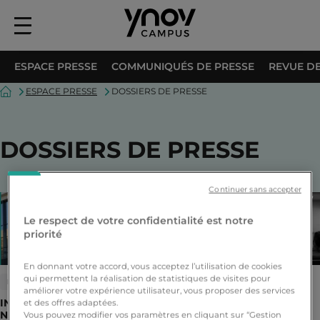
Menu
principal
ESPACE PRESSE
COMMUNIQUÉS DE PRESSE
REVUE DE
Accueil
ESPACE PRESSE
DOSSIERS DE PRESSE
DOSSIERS DE PRESSE
Continuer sans accepter
Le respect de votre confidentialité est notre
priorité
En donnant votre accord, vous acceptez l’utilisation de cookies
qui permettent la réalisation de statistiques de visites pour
DOSSIER DE PRESSE
DOSSIER DE PRESSE
améliorer votre expérience utilisateur, vous proposer des services
INAUGURATIONS DES
CONCOURS D’ÉLOQUENCE
et des offres adaptées.
NOUVEAUX CAMPUS YNOV
Vous pouvez modifier vos paramètres en cliquant sur “Gestion