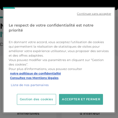
Continuer sans accepter
Nos
formations
proposant
Le respect de votre confidentialité est notre
priorité
l'alternance
En donnant votre accord, vous acceptez l’utilisation de cookies
Du Bachelor 2 au Mastère (selon les formations)
qui permettent la réalisation de statistiques de visites pour
améliorer votre expérience utilisateur, vous proposer des services
et des offres adaptées.
Vous pouvez modifier vos paramètres en cliquant sur “Gestion
des cookies”.
Pour plus d’informations, vous pouvez consulter
notre politique de confidentialité
Consultez nos Mentions légales
Liste de nos partenaires
Gestion des cookies
ACCEPTER ET FERMER
Formation 3D, Animation,
Jeu Vidéo & Technologies
Formation Architecture
Immersives
d'Intérieur