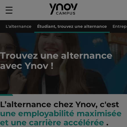
Menu
principal
Accueil
Alternance
Étudiant, trouvez une alternance
L'alternance
Étudiant, trouvez une alternance
Entrepr
Trouvez une alternance
avec Ynov !
L’alternance chez Ynov, c'est
une employabilité maximisée
et une carrière accélérée
.