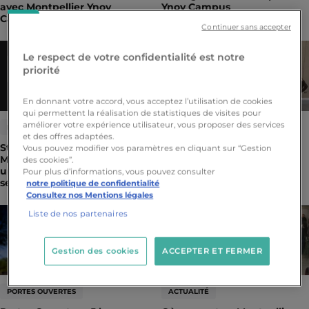
avec Montpellier Ynov
Ynov Campus
Campus !
Continuer sans accepter
Le respect de votre confidentialité est notre
priorité
En donnant votre accord, vous acceptez l’utilisation de cookies
qui permettent la réalisation de statistiques de visites pour
améliorer votre expérience utilisateur, vous proposer des services
ÉVÉNEMENT
ACTUALITÉ
et des offres adaptées.
Stages Découverte à
Challenge 48H Audiovisuel
Vous pouvez modifier vos paramètres en cliquant sur “Gestion
Montpellier Ynov Campus,
Bioviva Montpellier
des cookies”.
une immersion concrète au
Pour plus d’informations, vous pouvez consulter
sein de nos formations
notre politique de confidentialité
Consultez nos Mentions légales
Liste de nos partenaires
Gestion des cookies
ACCEPTER ET FERMER
PORTES OUVERTES
ACTUALITÉ