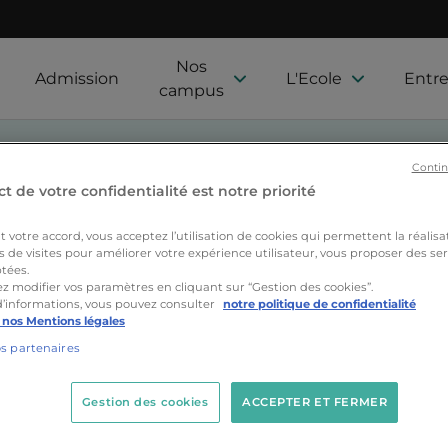
Nos
Admission
L'Ecole
Entre
campus
Contin
t de votre confidentialité est notre priorité
votre accord, vous acceptez l’utilisation de cookies qui permettent la réalisa
s de visites pour améliorer votre expérience utilisateur, vous proposer des ser
tées.
z modifier vos paramètres en cliquant sur “Gestion des cookies”.
d’informations, vous pouvez consulter
notre politique de confidentialité
 nos Mentions légales
Nos formations
Actualités
Nos étudiants
Proj
os partenaires
Gestion des cookies
ACCEPTER ET FERMER