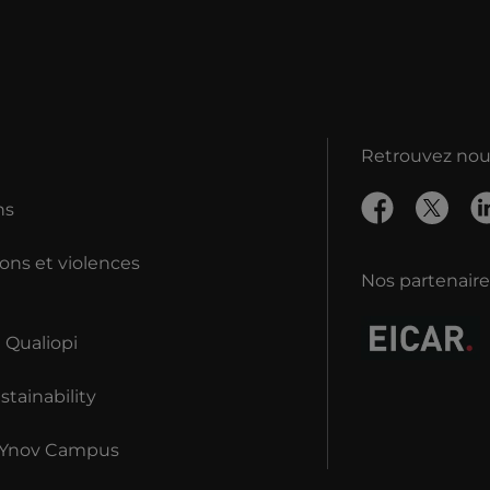
Retrouvez nous
ns
ons et violences
Nos partenaire
n Qualiopi
tainability
 Ynov Campus