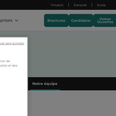
Ymatch
Extranet
Ecole
Portes
prises
Brochures
Candidater
Ouvertes
uer sans accepter
tion de
vices et des
ets étudiants
Notre équipe