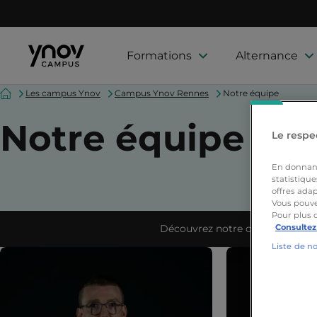
Formations
Alternance
Accueil
Les campus Ynov
Campus Ynov Rennes
Notre équipe
Notre équipe
Le respec
En donnant 
statistique
offres adap
Vous pouve
Pour plus 
Consultez
Découvrez notre campus
Liste de n