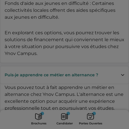
Fonds d'aide aux jeunes en difficulté : Certaines
collectivités locales offrent des aides spécifiques
aux jeunes en difficulté.
En explorant ces options, vous pourrez trouver les
solutions de financement qui conviennent le mieux
à votre situation pour poursuivre vos études chez
Ynov Campus.
Puis-je apprendre ce métier en alternance ?
Vous pouvez tout à fait apprendre un métier en
alternance chez Ynov Campus. L'alternance est une
excellente option pour acquérir une expérience
professionnelle tout en poursuivant vos études.
Nos formations proposent dès le bachelor 2 (selon
Portes
Brochures
Candidater
Ouvertes
les formations et selon les campus) de suivre vos
Brochures
Candidater
Portes Ouvertes
études en alternance. Grâce à un rythme idéal