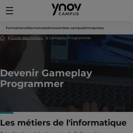
Menu
principal
Formations
Alternance
Admission
Nos campus
Entreprises
Accueil
Guide des métiers
Gameplay Programmer
Devenir Gameplay
Programmer
Les métiers de l'informatique