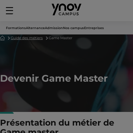
Menu
principal
Formations
Alternance
Admission
Nos campus
Entreprises
Accueil
Guide des métiers
Game Master
Devenir Game Master
Présentation du métier de
Game master