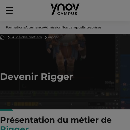
Menu
principal
Formations
Alternance
Admission
Nos campus
Entreprises
Accueil
Guide des métiers
Rigger
Devenir Rigger
Présentation du métier de
Rigger