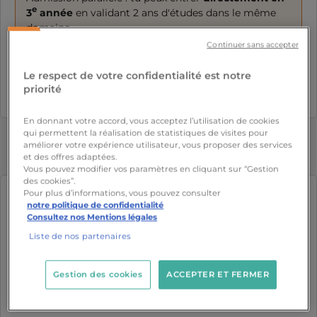
e
3
année
en validant 2 ans d'études dans le même
domaine
Continuer sans accepter
Le respect de votre confidentialité est notre
Découvrir
priorité
En donnant votre accord, vous acceptez l’utilisation de cookies
qui permettent la réalisation de statistiques de visites pour
améliorer votre expérience utilisateur, vous proposer des services
et des offres adaptées.
Vous pouvez modifier vos paramètres en cliquant sur “Gestion
des cookies”.
Pour plus d’informations, vous pouvez consulter
Mastères en 2 ans
notre politique de confidentialité
Consultez nos Mentions légales
Les Mastères spécialisés IA t’ouvrent toutes les
Liste de nos partenaires
portes
Tu peux intégrer l’un de nos
Mastères
pensés
Gestion des cookies
ACCEPTER ET FERMER
pour répondre aux besoins du marché et bâtir une
carrière à ton image :