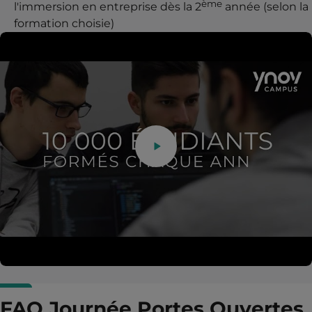
ème
l'immersion en entreprise dès la 2
année (selon la
formation choisie)
FAQ Journée Portes Ouvertes