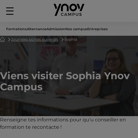
Menu
principal
Formations
Alternance
Admission
Nos campus
Entreprises
Accueil
Journées portes ouvertes
Sophia
Viens visiter Sophia Ynov
Campus
Renseigne tes informations pour qu'u conseiller en
formation te recontacte !