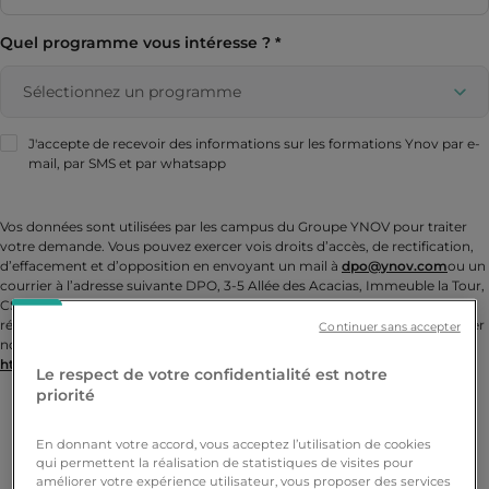
Quel programme vous intéresse ?
J'accepte de recevoir des informations sur les formations Ynov par e-
mail, par SMS et par whatsapp
Vos données sont utilisées par les campus du Groupe YNOV pour traiter
votre demande. Vous pouvez exercer vois droits d’accès, de rectification,
d’effacement et d’opposition en envoyant un mail à
dpo@ynov.com
ou un
courrier à l’adresse suivante DPO, 3-5 Allée des Acacias, Immeuble la Tour,
CS 90021, 33693 Mérignac cedex. Vous pouvez également adresser une
réclamation auprès de la CNIL. Pour en savoir plus, vous pouvez consulter
Continuer sans accepter
notre Politique de protection des données personnelles :
https://privacy.ynov.com/policy
.
Le respect de votre confidentialité est notre
priorité
Prendre Rendez-vous
En donnant votre accord, vous acceptez l’utilisation de cookies
qui permettent la réalisation de statistiques de visites pour
améliorer votre expérience utilisateur, vous proposer des services