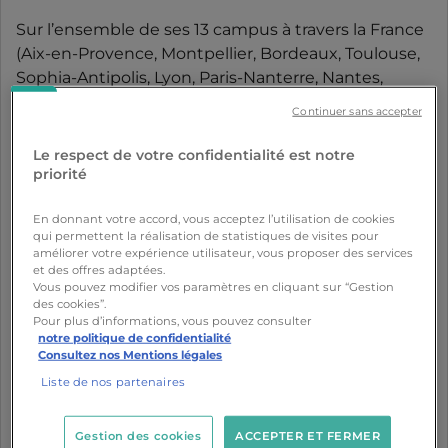
Sur l’ensemble de ses 13 campus à travers la France
(Aix-en-Provence, Montpellier, Bordeaux, Toulouse,
Sophia-Antipolis, Lyon, Paris-Nanterre, Nantes,
Rennes, Lille, Strasbourg, Val d’Europe, Rouen), Ynov
Continuer sans accepter
déploie une offre de 53 programmes (Bachelors,
Mastères, Centre de préparation BTS, formations
Le respect de votre confidentialité est notre
métier) adossés pour la majorité d'entre eux à des
priorité
titres RNCP de niveau 6 ou 7 reconnu par l’État.
En donnant votre accord, vous acceptez l’utilisation de cookies
qui permettent la réalisation de statistiques de visites pour
Ynov propose aussi ses formations en ligne et en
améliorer votre expérience utilisateur, vous proposer des services
et des offres adaptées.
alternance, avec Ynov Connect.
Vous pouvez modifier vos paramètres en cliquant sur “Gestion
des cookies”.
Pour plus d’informations, vous pouvez consulter
notre politique de confidentialité
Consultez nos Mentions légales
Les caractéristiques d'Ynov Campus :
Liste de nos partenaires
- Formations spécialisées :
Gestion des cookies
ACCEPTER ET FERMER