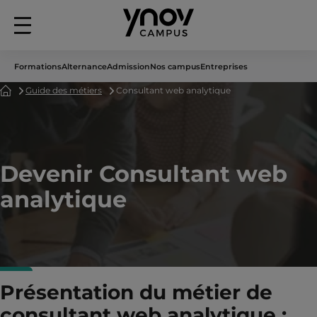
Menu
principal
Formations
Alternance
Admission
Nos campus
Entreprises
Accueil
Guide des métiers
Consultant web analytique
Devenir Consultant web
analytique
Présentation du métier de
consultant web analytique :