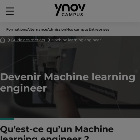
Menu
principal
Formations
Alternance
Admission
Nos campus
Entreprises
Accueil
Guide des métiers
Machine learning engineer
Devenir Machine learning
engineer
Qu’est-ce qu’un Machine
learning engineer ?