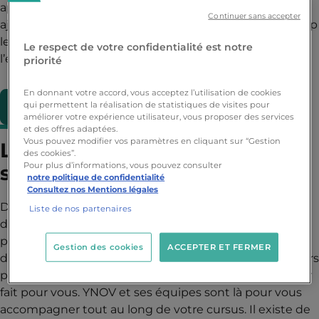
après analyse pour créer une automatisation tout en
Continuer sans accepter
ajustant constamment sa trajectoire à l’inverse du deep
learning qui traite automatiquement les datas dès
Le respect de votre confidentialité est notre
l’entrée.
priorité
En donnant votre accord, vous acceptez l’utilisation de cookies
qui permettent la réalisation de statistiques de visites pour
Découvrir la formation Informatique >
améliorer votre expérience utilisateur, vous proposer des services
et des offres adaptées.
Vous pouvez modifier vos paramètres en cliquant sur “Gestion
Les études pour devenir data
des cookies”.
Pour plus d’informations, vous pouvez consulter
scientist
notre politique de confidentialité
Consultez nos Mentions légales
Devenir un data scientist demande un minimum
Liste de nos partenaires
d’expérience et beaucoup de compétences. Tous les
professionnels du secteur s’accordent à dire que faire
Gestion des cookies
ACCEPTER ET FERMER
des études supérieures permet de découvrir un univers
professionnel mais aussi de se faire une idée du métier
fait pour vous. YNOV et ses équipes sont là pour vous
accompagner tout au long de votre cursus. Il existe de