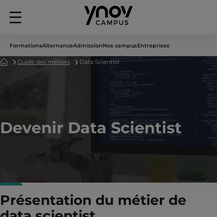
Menu
principal
Formations
Alternance
Admission
Nos campus
Entreprises
Accueil
Guide des métiers
Data Scientist
Devenir Data Scientist
Présentation du métier de
data scientist