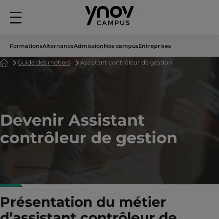
Menu
principal
Formations
Alternance
Admission
Nos campus
Entreprises
Accueil
Guide des métiers
Assistant contrôleur de gestion
Devenir Assistant
contrôleur de gestion
Présentation du métier
d’assistant contrôleur de