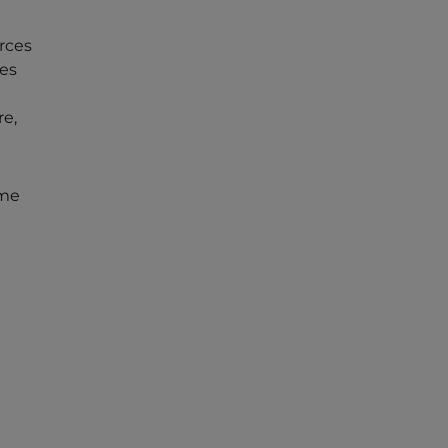
rces
les
re,
mme