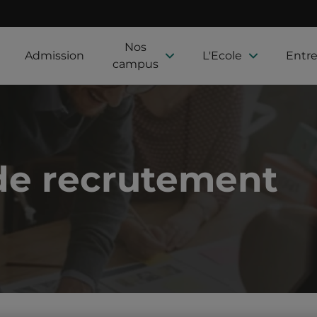
Nos
Admission
L'Ecole
Entre
campus
de recrutement