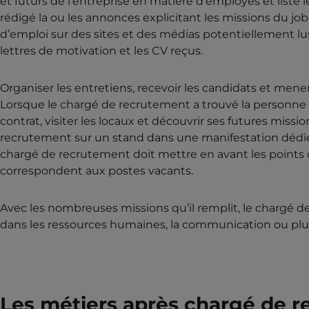
et futurs de l’entreprise en matière d’employés et list
rédigé la ou les annonces explicitant les missions du jo
d’emploi sur des sites et des médias potentiellement lus pa
lettres de motivation et les CV reçus.
Organiser les entretiens, recevoir les candidats et mene
Lorsque le chargé de recrutement a trouvé la personne qui
contrat, visiter les locaux et découvrir ses futures mis
recrutement sur un stand dans une manifestation dédiée 
chargé de recrutement doit mettre en avant les points d’at
correspondent aux postes vacants.
Avec les nombreuses missions qu’il remplit, le chargé 
dans les ressources humaines, la communication ou plus
Les métiers après chargé de 