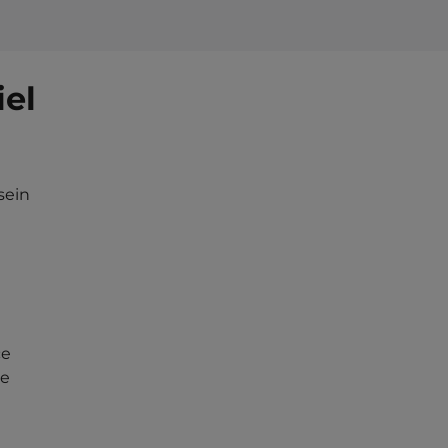
iel
sein
ce
re