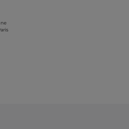
une
aris