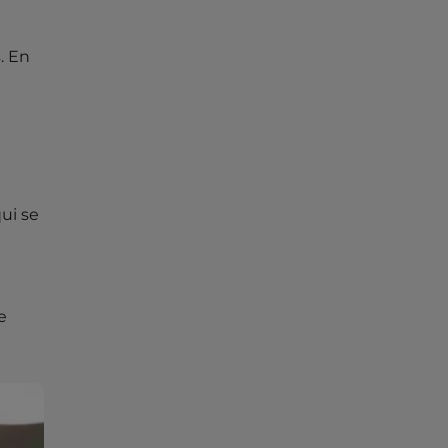
. En
ui se
e