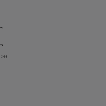
es
es
 des