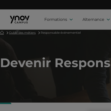
Formations
Alternance
Accueil
Guide des métiers
Responsable événementiel
Devenir Respons