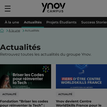
Menu
principal
À la une
Actualités
Projets Étudiants
Success Storie
Accueil
À la une
Actualités
Actualités
Retrouvez toutes les actualités du groupe Ynov.
ACTUALITÉ
ACTUALITÉ
Fondation “Briser les codes
Ynov devient Centre
pour réinventer la Tech” :
WorldSkills France pour le