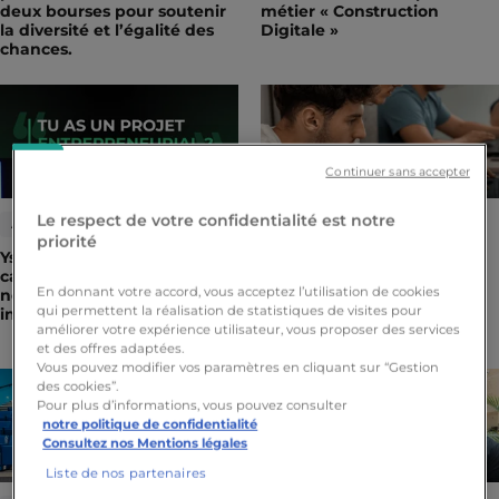
deux bourses pour soutenir
métier « Construction
la diversité et l’égalité des
Digitale »
chances.
Continuer sans accepter
Le respect de votre confidentialité est notre
ACTUALITÉ
ACTUALITÉ
priorité
Ystart : Ynov ouvre les
Hackathon IA inter-
candidatures pour la
formations : retour sur une
En donnant votre accord, vous acceptez l’utilisation de cookies
nouvelle promotion de son
journée de collaboration
qui permettent la réalisation de statistiques de visites pour
incubateur
autour de l'intelligence
améliorer votre expérience utilisateur, vous proposer des services
artificielle
et des offres adaptées.
Vous pouvez modifier vos paramètres en cliquant sur “Gestion
des cookies”.
Pour plus d’informations, vous pouvez consulter
notre politique de confidentialité
Consultez nos Mentions légales
Liste de nos partenaires