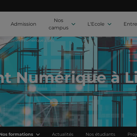
Nos
Admission
L'Ecole
Entre
campus
de Bâtiment Numérique à Lille
t Numérique à Li
Nos formations
Actualités
Nos étudiants
Proj