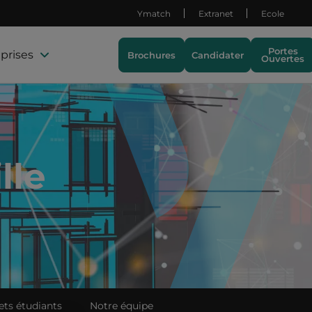
Ymatch
Extranet
Ecole
Portes
prises
Brochures
Candidater
Ouvertes
lle
ets étudiants
Notre équipe