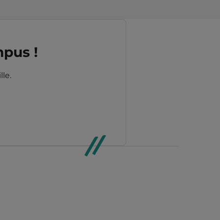
mpus !
le.