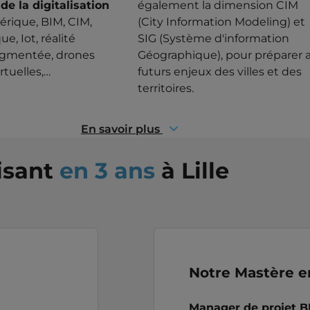
de la digitalisation
également la dimension CIM
rique, BIM, CIM,
(City Information Modeling) et
e, Iot, réalité
SIG (Système d'information
augmentée, drones
Géographique), pour préparer 
rtuelles,…
futurs enjeux des villes et des
territoires.
En savoir plus
isant
en 3 ans
à Lille
Notre Mastère e
Manager de projet B