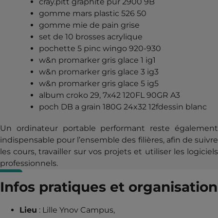
cray.pitt graphite pur 2900 9B
gomme mars plastic 526 50
gomme mie de pain grise
set de 10 brosses acrylique
pochette 5 pinc wingo 920-930
w&n promarker gris glace 1 ig1
w&n promarker gris glace 3 ig3
w&n promarker gris glace 5 ig5
album croko 29, 7x42 120FL 90GR A3
poch DB a grain 180G 24x32 12fdessin blanc
Un ordinateur portable performant reste également
indispensable pour l’ensemble des filières, afin de suivre
les cours, travailler sur vos projets et utiliser les logiciels
professionnels.
Infos pratiques et organisation
Lieu
: Lille Ynov Campus,