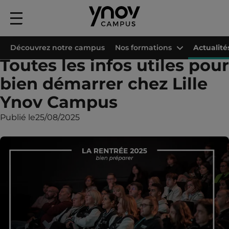
Menu
principal
Accueil
Les campus Ynov
Campus Ynov Lille
Actualités
Toutes les i
Découvrez notre campus
Nos formations
Actualité
Toutes les infos utiles pour
bien démarrer chez Lille
Ynov Campus
Publié le
25/08/2025