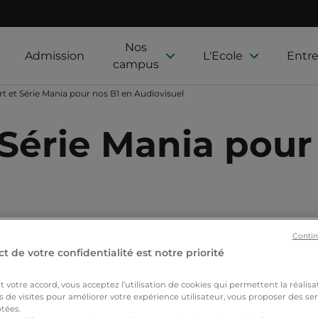
Nos
Admission
L'Ecole
Entre
campus
t et Série Mania pour nos B1 en Audiovisuel
 Série Mania pour
Contin
Nos formations
Actualités
Nos étudiants
Proj
t de votre confidentialité est notre priorité
votre accord, vous acceptez l’utilisation de cookies qui permettent la réalisa
s de visites pour améliorer votre expérience utilisateur, vous proposer des ser
tées.