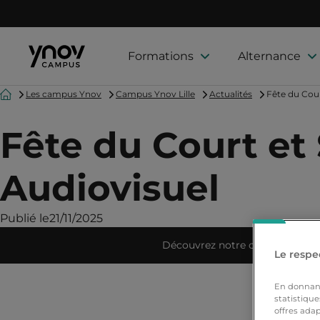
Formations
Alternance
Accueil
Les campus Ynov
Campus Ynov Lille
Actualités
Fête du Cour
Fête du Court et
Audiovisuel
Publié le
21/11/2025
Découvrez notre campus
Le respec
En donnant 
statistique
offres adap