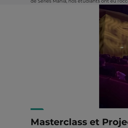
de Séries Mania, nos étudiants ont eu l'oc
Masterclass et Proje