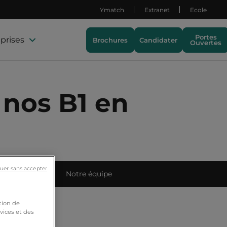
Ymatch
Extranet
Ecole
Portes
prises
Brochures
Candidater
Ouvertes
 nos B1 en
uer sans accepter
ets étudiants
Notre équipe
tion de
vices et des