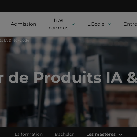
Nos
Admission
L'Ecole
Entre
campus
ts IA & No-Code
 de Produits IA 
La formation
Bachelor
Les mastères