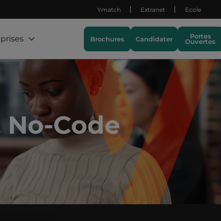
Ymatch
Extranet
Ecole
Portes
prises
Brochures
Candidater
Ouvertes
& No-Code