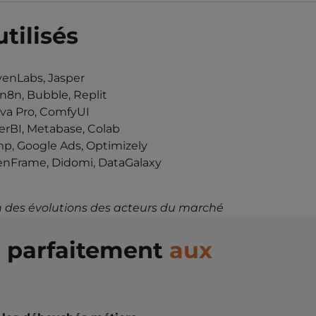
tilisés
venLabs, Jasper
 n8n, Bubble, Replit
nva Pro, ComfyUI
erBI, Metabase, Colab
mp, Google Ads, Optimizely
enFrame, Didomi, DataGalaxy
ion des évolutions des acteurs du marché
d parfaitement
aux