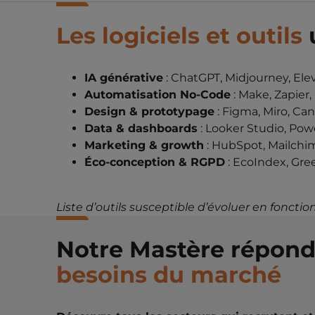
Les logiciels et outils
u
IA générative
: ChatGPT, Midjourney, Ele
Automatisation No-Code
: Make, Zapier,
Design & prototypage
: Figma, Miro, Ca
Data & dashboards
: Looker Studio, Pow
Marketing & growth
: HubSpot, Mailchi
Éco-conception & RGPD
: EcoIndex, Gre
Liste d’outils susceptible d’évoluer en fonct
Notre Mastère répon
besoins du marché