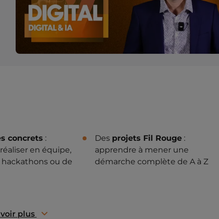
s concrets
:
Des
projets Fil Rouge
:
 réaliser en équipe,
apprendre à mener une
 hackathons ou de
démarche complète de A à Z
voir plus