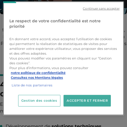
Continuer sans accepter
Le respect de votre confidentialité est notre
Les
Challenges 48h
se poursuivent avec les
priorité
filières
Informatique
: Développement, Cybersécurité,
Intelligence Artificielle & Data, Infrastructure & Réseau
En donnant votre accord, vous acceptez l’utilisation de cookies
Pendant deux jours, nos étudiants on été plongés dans
qui permettent la réalisation de statistiques de visites pour
améliorer votre expérience utilisateur, vous proposer des services
un format
immersif
, au plus proche des réalités du
et des offres adaptées.
monde professionnel : travail en équipe,
gestion du
Vous pouvez modifier vos paramètres en cliquant sur “Gestion
des cookies”.
temps
,
réflexion stratégique
et prises de décisions
Pour plus d’informations, vous pouvez consulter
rapides ⏱️
notre politique de confidentialité
Consultez nos Mentions légales
48h pour relever des défis
Liste de nos partenaires
concrets
Gestion des cookies
ACCEPTER ET FERMER
En seulement 48h, ils ont travaillé sur des projets
mêlant :
Développement de
solutions techniques