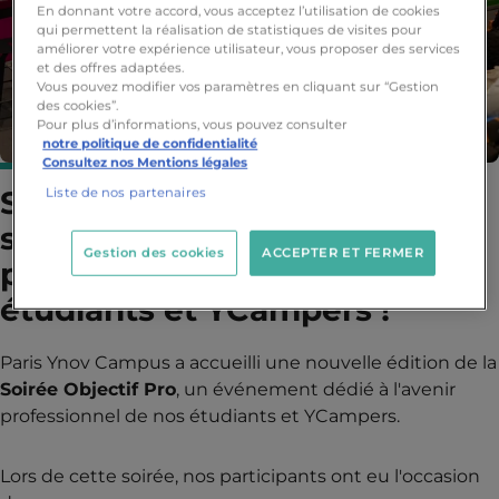
En donnant votre accord, vous acceptez l’utilisation de cookies
qui permettent la réalisation de statistiques de visites pour
améliorer votre expérience utilisateur, vous proposer des services
et des offres adaptées.
Vous pouvez modifier vos paramètres en cliquant sur “Gestion
des cookies”.
Pour plus d’informations, vous pouvez consulter
notre politique de confidentialité
Consultez nos Mentions légales
Soirée Objectif Pro : Un
Liste de nos partenaires
succès pour l'avenir
Gestion des cookies
ACCEPTER ET FERMER
professionnel de nos
étudiants et YCampers !
Paris Ynov Campus a accueilli une nouvelle édition de la
Soirée Objectif Pro
, un événement dédié à l'avenir
professionnel de nos étudiants et YCampers.
Lors de cette soirée, nos participants ont eu l'occasion