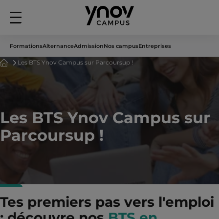
Menu
principal
Formations
Alternance
Admission
Nos campus
Entreprises
Accueil
Les BTS Ynov Campus sur Parcoursup !
Les BTS Ynov Campus sur
Parcoursup !
Tes premiers pas vers l'emploi
: découvre nos
BTS en