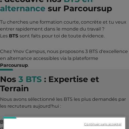
alternance
sur Parcoursup
Tu cherches une formation courte, concrète et tu veux
entrer rapidement dans le monde du travail ?
Les
BTS
sont faits pour toi de toute évidence.
Chez Ynov Campus, nous proposons 3 BTS d'excellence
en alternance accessibles via la plateforme
Parcoursup
.
Nos
3 BTS
: Expertise et
Terrain
Nous avons sélectionné les BTS les plus demandés par
les recruteurs aujourd'hui :
BTS Ciel – Option A – Informatique et réseaux
:
Pour
Continuer sans accepter
devenir le technicien expert dans le domaine de la