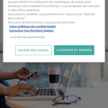
qui permettent la réalisation de statistiques de visites pour
Sensibiliser les utilisateurs aux risques liés à
améliorer votre expérience utilisateur, vous proposer des services
l’utilisation des technologies
et des offres adaptées.
Vous pouvez modifier vos paramètres en cliquant sur “Gestion
Garantir la conformité aux réglementations et
des cookies”.
normes de sécurité en vigueur
Pour plus d’informations, vous pouvez consulter
notre politique de confidentialité
Proposer des mesures préventives contre les
Consultez nos Mentions légales
nouvelles cybermenaces
Liste de nos partenaires
Gestion des cookies
ACCEPTER ET FERMER