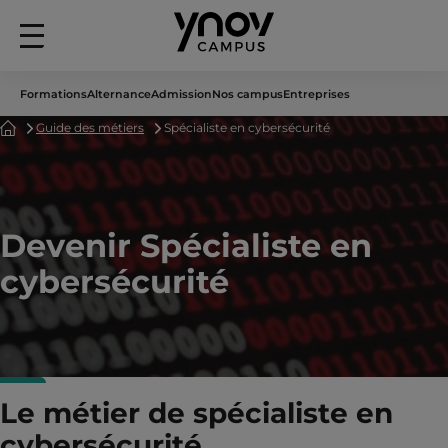
Menu
principal
Formations
Alternance
Admission
Nos campus
Entreprises
Accueil
Guide des métiers
Spécialiste en cybersécurité
Devenir Spécialiste en
cybersécurité
Le métier de spécialiste en
cybersécurité