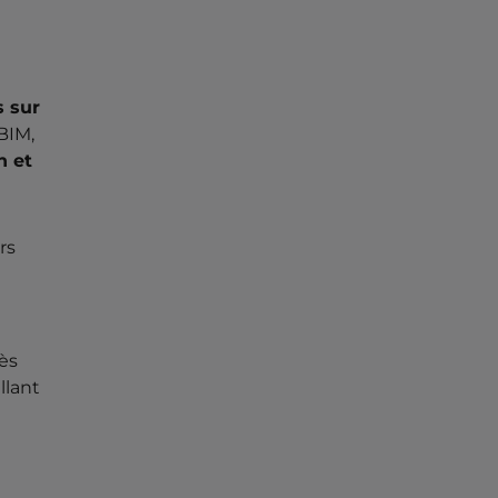
s sur
BIM,
n et
rs
rès
llant