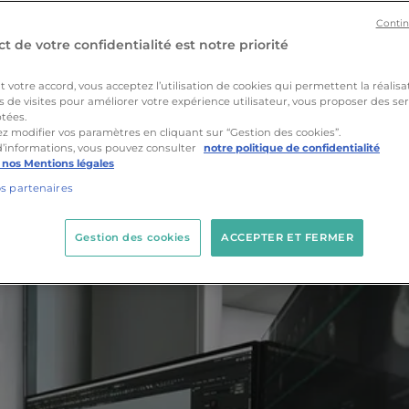
stance à maîtrise d’ouvrag
Contin
t de votre confidentialité est notre priorité
ent d’énormes plans papier et des maquettes en carton
MO BIM
(assistance à maîtrise d’ouvrage BIM) utilise des
votre accord, vous acceptez l’utilisation de cookies qui permettent la réalisa
ts réels. En embauchant un spécialiste AMO BIM, une
s de visites pour améliorer votre expérience utilisateur, vous proposer des ser
tées.
éduisant ainsi risques et délais de livraison. Pas de dou
z modifier vos paramètres en cliquant sur “Gestion des cookies”.
d’informations, vous pouvez consulter
notre politique de confidentialité
 nos Mentions légales
os partenaires
Gestion des cookies
ACCEPTER ET FERMER