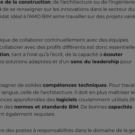
 de la construction
, de l’architecture ou de l’ingénieri
é
de se renseigner sur les innovations dans le secteur du
t idéal à l’AMO BIM aime travailler sur des projets varié
mplique de collaborer continuellement avec des équipes
collaborer avec des profils différents est donc essentielle.
tion
, tant à l’oral qu’à l’écrit, de la capacité à
écouter
des solutions adaptées et d’un
sens du leadership
pour
pagner de solides
compétences techniques
. Pour travai
ngue, celle de l’architecture. Il doit en plus maîtriser l
sances approfondies des
logiciels
couramment utilisés (Re
on des
normes et standards BIM
. De bonnes
capacités
nt également requises.
ers des postes à responsabilités dans le domaine de la g