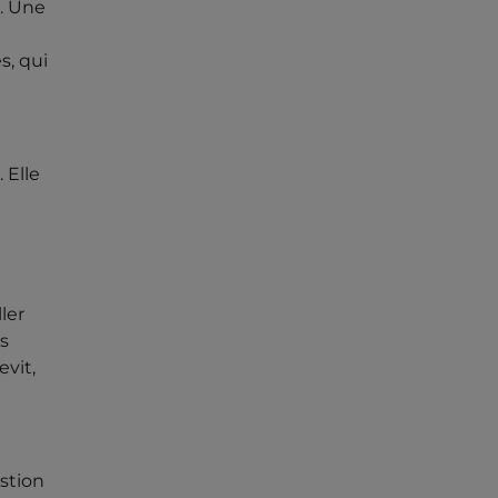
e. Une
s, qui
 Elle
ller
es
vit,
estion