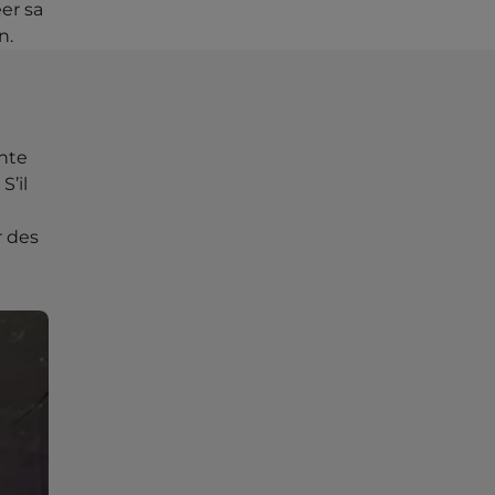
éer sa
on.
ente
S’il
r des