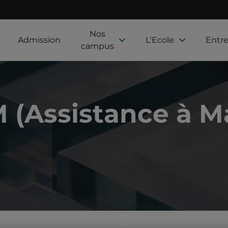
Nos
Admission
L'Ecole
Entre
campus
(Assistance à Ma