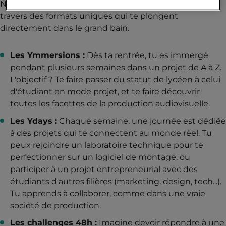
Notre pédagogie est construite autour de cette idée, à
travers des formats uniques qui te plongent
directement dans le grand bain.
Les Ymmersions :
Dès ta rentrée, tu es immergé
pendant plusieurs semaines dans un projet de A à Z.
L'objectif ? Te faire passer du statut de lycéen à celui
d'étudiant en mode projet, et te faire découvrir
toutes les facettes de la production audiovisuelle.
Les Ydays :
Chaque semaine, une journée est dédiée
à des projets qui te connectent au monde réel. Tu
peux rejoindre un laboratoire technique pour te
perfectionner sur un logiciel de montage, ou
participer à un projet entrepreneurial avec des
étudiants d'autres filières (marketing, design, tech...).
Tu apprends à collaborer, comme dans une vraie
société de production.
Les challenges 48h :
Imagine devoir répondre à une