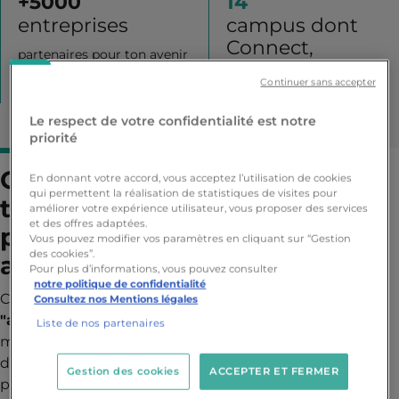
+
5000
14
entreprises
campus dont
Connect,
partenaires pour ton avenir
formations 100%
Continuer sans accepter
en ligne
Le respect de votre confidentialité est notre
priorité
Ce que les écoles
En donnant votre accord, vous acceptez l’utilisation de cookies
qui permettent la réalisation de statistiques de visites pour
traditionnelles ne te disent
améliorer votre expérience utilisateur, vous proposer des services
et des offres adaptées.
pas sur la formation
Vous pouvez modifier vos paramètres en cliquant sur “Gestion
des cookies”.
audiovisuelle
Pour plus d’informations, vous pouvez consulter
notre politique de confidentialité
Chez Ynov Campus, notre devise est simple :
Consultez nos Mentions légales
"apprendre en faisant"
. Nous avons banni les cours
Liste de nos partenaires
magistraux interminables où tu restes passif. Pour
devenir un bon réalisateur ou un bon monteur, il faut
Gestion des cookies
ACCEPTER ET FERMER
pratiquer, expérimenter, se tromper et recommencer.