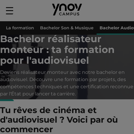
Menu
principal
Accueil
Formations
Formation Audiovisuel
Bachelor Audiovisuel
Ba
La formation
Bachelor Son & Musique
Bachelor Audio
Bachelor réalisateur
monteur : ta formation
pour l'audiovisuel
Deviens réalisateur monteur avec notre bachelor en
audiovisuel. Découvre une formation par projets, des
compétences techniques et une certification reconnue
par l'État pour lancer ta carrière.
Tu rêves de cinéma et
d'audiovisuel ? Voici par où
commencer