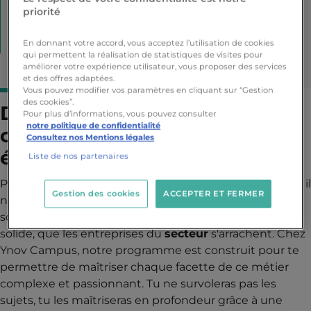
Connect,
priorité
partenaires pour ton avenir
formations 100%
en ligne
En donnant votre accord, vous acceptez l’utilisation de cookies
qui permettent la réalisation de statistiques de visites pour
améliorer votre expérience utilisateur, vous proposer des services
et des offres adaptées.
Vous pouvez modifier vos paramètres en cliquant sur “Gestion
des cookies”.
Développe les compétences
Pour plus d’informations, vous pouvez consulter
notre politique de confidentialité
clés pour piloter la rénovation
Consultez nos Mentions légales
énergétique
Liste de nos partenaires
Pour devenir un
expert
de la
rénovation énergétique
, il
Gestion des cookies
ACCEPTER ET FERMER
ne suffit pas d'avoir de bonnes intentions. Il faut un
socle de
compétences techniques
et transversales
solide, que les entreprises du
secteur
s'arrachent. Chez
Ynov Campus, notre programme est construit pour te
permettre de maîtriser chaque facette de ce métier
complexe et passionnant. Tu ne survoleras pas les
sujets, tu les maîtriseras en profondeur grâce à une