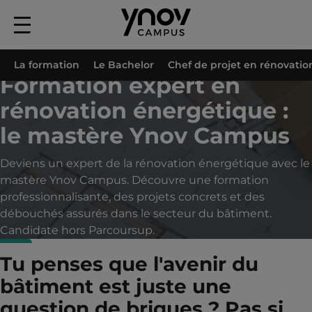
Menu
principal
Accueil
Formations
Formation Architecture d'Intérieur
Mastère Archite
La formation
Le Bachelor
Chef de projet en rénovatio
Formation expert en
rénovation énergétique :
le mastère Ynov Campus
Deviens un expert de la rénovation énergétique avec le
mastère Ynov Campus. Découvre une formation
professionnalisante, des projets concrets et des
débouchés assurés dans le secteur du bâtiment.
Candidate hors Parcoursup.
Tu penses que l'avenir du
bâtiment est juste une
question de briques ? Pas si