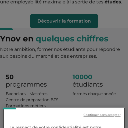
une employabilité maximale à la sortie de tes
études
.
Découvrir la formation
Ynov en
quelques chiffres
Notre ambition, former nos étudiants pour répondre
aux besoins du marché et des entreprises.
50
10000
programmes
étudiants
Bachelors - Mastères -
formés chaque année
Centre de préparation BTS -
Formations métiers
Continuer sans accepter
+
5000
14
entreprises
campus dont
Le respect de votre confidentialité est notre