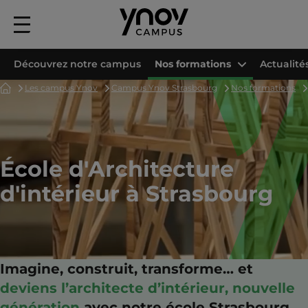
Menu
principal
Découvrez notre campus
Nos formations
Actualité
Accueil
Les campus Ynov
Campus Ynov Strasbourg
Nos formations
École d'Architecture
d'intérieur à Strasbourg
Imagine, construit, transforme… et
deviens l’architecte d’intérieur, nouvelle
génération
avec notre école Strasbourg