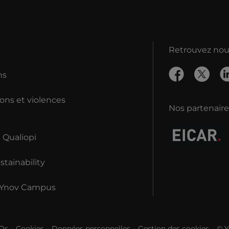
Retrouvez nous
ns
ons et violences
Nos partenaire
n Qualiopi
tainability
 Ynov Campus
Qs
Cookies
Données personnelles
Gestion des cookies
© 