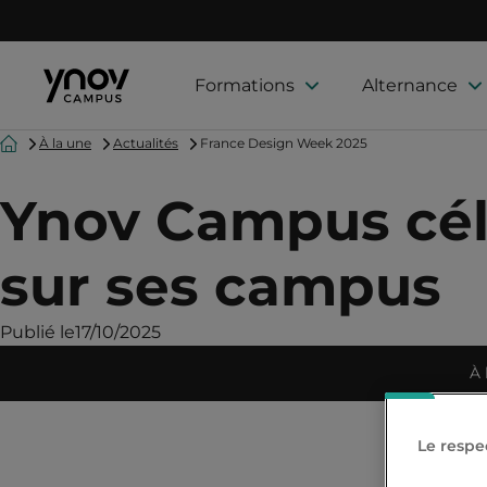
Formations
Alternance
Accueil
À la une
Actualités
France Design Week 2025
Ynov Campus cél
sur ses campus
Publié le
17/10/2025
À 
Le respec