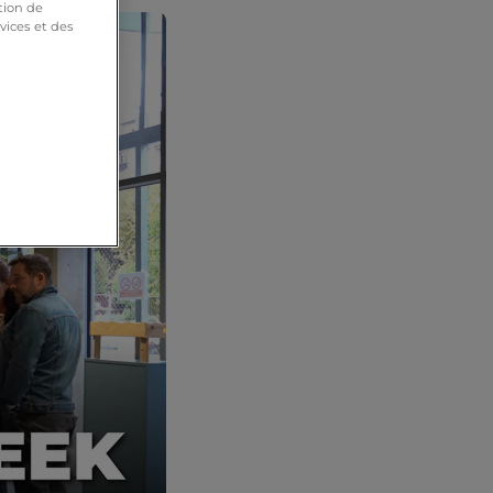
tion de
vices et des