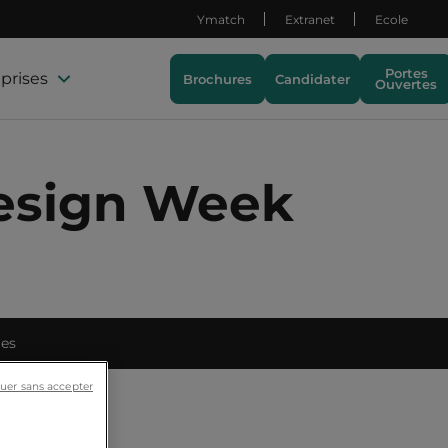
Ymatch
Extranet
Ecole
Portes
prises
Brochures
Candidater
Ouvertes
Design Week
ies
uer sans accepter