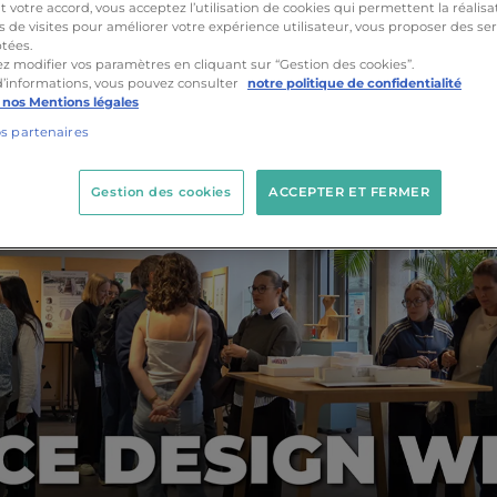
votre accord, vous acceptez l’utilisation de cookies qui permettent la réalisa
s de visites pour améliorer votre expérience utilisateur, vous proposer des ser
tées.
z modifier vos paramètres en cliquant sur “Gestion des cookies”.
d’informations, vous pouvez consulter
notre politique de confidentialité
 nos Mentions légales
os partenaires
Gestion des cookies
ACCEPTER ET FERMER