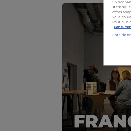
En donnant 
statistique
offres adap
Vous pouve
Pour plus 
Consultez
Liste de n