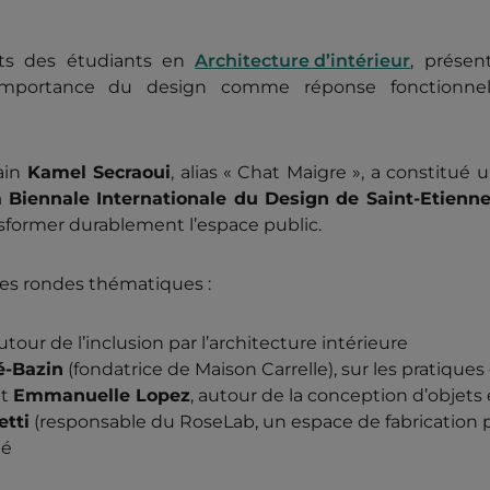
jets des étudiants en
Architecture d’intérieur
, prése
t l’importance du design comme réponse fonctionne
bain
Kamel Secraoui
, alias « Chat Maigre », a constitu
 Biennale Internationale du Design de Saint-Etienne
nsformer durablement l’espace public.
bles rondes thématiques :
autour de l’inclusion par l’architecture intérieure
é-Bazin
(fondatrice de Maison Carrelle), sur les pratique
t
Emmanuelle Lopez
, autour de la conception d’objets 
etti
(responsable du RoseLab, un espace de fabrication pa
té