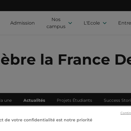
Nos
Admission
L'Ecole
Entre
campus
èbre la France 
la une
Actualités
Projets Étudiants
Success Stor
Contin
t de votre confidentialité est notre priorité