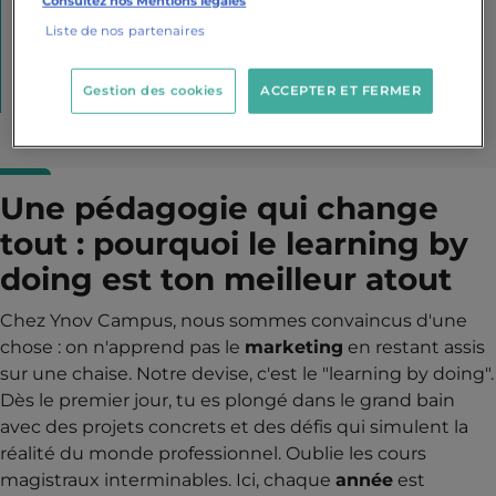
Consultez nos Mentions légales
entreprises
campus dont
Liste de nos partenaires
Connect,
partenaires pour ton avenir
formations 100%
Gestion des cookies
ACCEPTER ET FERMER
en ligne
Une pédagogie qui change
tout : pourquoi le learning by
doing est ton meilleur atout
Chez Ynov Campus, nous sommes convaincus d'une
chose : on n'apprend pas le
marketing
en restant assis
sur une chaise. Notre devise, c'est le "learning by doing".
Dès le premier jour, tu es plongé dans le grand bain
avec des projets concrets et des défis qui simulent la
réalité du monde professionnel. Oublie les cours
magistraux interminables. Ici, chaque
année
est