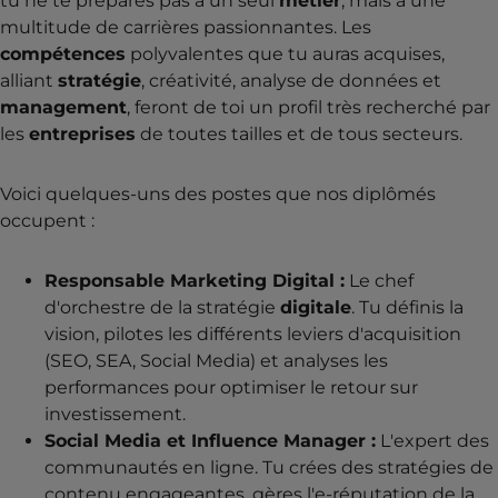
tu ne te prépares pas à un seul
métier
, mais à une
multitude de carrières passionnantes. Les
compétences
polyvalentes que tu auras acquises,
alliant
stratégie
, créativité, analyse de données et
management
, feront de toi un profil très recherché par
les
entreprises
de toutes tailles et de tous secteurs.
Voici quelques-uns des postes que nos diplômés
occupent :
Responsable Marketing Digital :
Le chef
d'orchestre de la stratégie
digitale
. Tu définis la
vision, pilotes les différents leviers d'acquisition
(SEO, SEA, Social Media) et analyses les
performances pour optimiser le retour sur
investissement.
Social Media et Influence Manager :
L'expert des
communautés en ligne. Tu crées des stratégies de
contenu engageantes, gères l'e-réputation de la