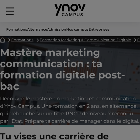
Menu
principal
Formations
Alternance
Admission
Nos campus
Entreprises
Accueil
Formations
Formation Marketing & Communication Digitale
F
Mastère marketing
communication : ta
formation digitale post-
bac
Découvre le mastère en marketing et communication
d'Ynov Campus. Une formation en 2 ans, en alternance,
qui débouche sur un titre RNCP de niveau 7 reconnu
par l'État. Prépare ta carrière de manager dans le digital.
Tu vises une carrière de