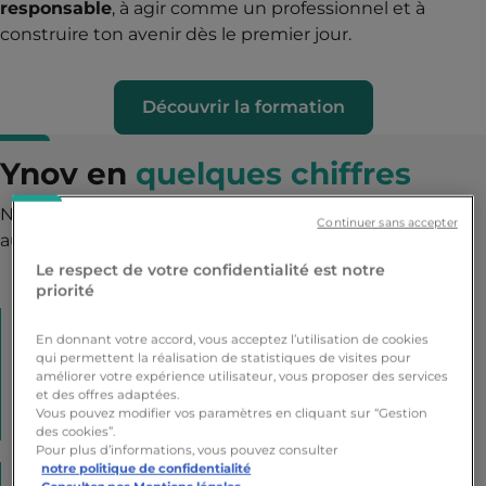
responsable
, à agir comme un professionnel et à
construire ton avenir dès le premier jour.
Découvrir la formation
Ynov en
quelques chiffres
Notre ambition, former nos étudiants pour répondre
Continuer sans accepter
aux besoins du marché et des entreprises.
Le respect de votre confidentialité est notre
priorité
50
10000
En donnant votre accord, vous acceptez l’utilisation de cookies
programmes
étudiants
qui permettent la réalisation de statistiques de visites pour
améliorer votre expérience utilisateur, vous proposer des services
Bachelors - Mastères -
formés chaque année
et des offres adaptées.
Centre de préparation BTS -
Vous pouvez modifier vos paramètres en cliquant sur “Gestion
Formations métiers
des cookies”.
Pour plus d’informations, vous pouvez consulter
+
5000
14
notre politique de confidentialité