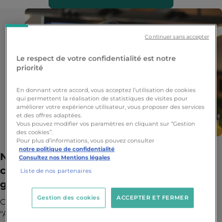
Continuer sans accepter
Le respect de votre confidentialité est notre
priorité
En donnant votre accord, vous acceptez l’utilisation de cookies
qui permettent la réalisation de statistiques de visites pour
améliorer votre expérience utilisateur, vous proposer des services
et des offres adaptées.
Vous pouvez modifier vos paramètres en cliquant sur “Gestion
des cookies”.
Pour plus d’informations, vous pouvez consulter
notre politique de confidentialité
Notre pédagogie ne ressemble à rien de
Consultez nos Mentions légales
ce que tu connais, et c'est notre plus
Liste de nos partenaires
grande force
Gestion des cookies
ACCEPTER ET FERMER
Chez Ynov Campus, notre devise est simple :
"Apprendre chez Ynov, ce n'est pas écouter pour