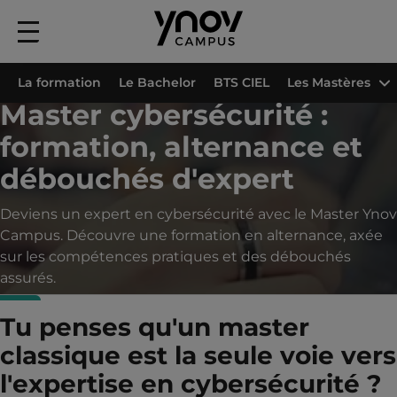
Menu
principal
Accueil
Formations
Formation Cybersécurité
Mastère Expert en Cyber
La formation
Le Bachelor
BTS CIEL
Les Mastères
Master cybersécurité :
formation, alternance et
débouchés d'expert
Deviens un expert en cybersécurité avec le Master Ynov
Campus. Découvre une formation en alternance, axée
sur les compétences pratiques et des débouchés
assurés.
Tu penses qu'un master
classique est la seule voie vers
l'expertise en cybersécurité ?