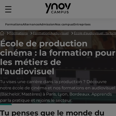
Menu
principal
Formations
Alternance
Admission
Nos campus
Entreprises
Accueil
Formations
Formation Audiovisuel
École d'audiovisuel : ta 
École de production
cinéma : la formation pour
les métiers de
l'audiovisuel
Tu vises une carrière dans la production ? Découvre
notre école de cinéma et nos formations en audiovisuel
(Bachelor, Mastères) à Paris, Lyon, Bordeaux. Apprends
par la pratique et rejoins le secteur.
Tu penses que le monde du