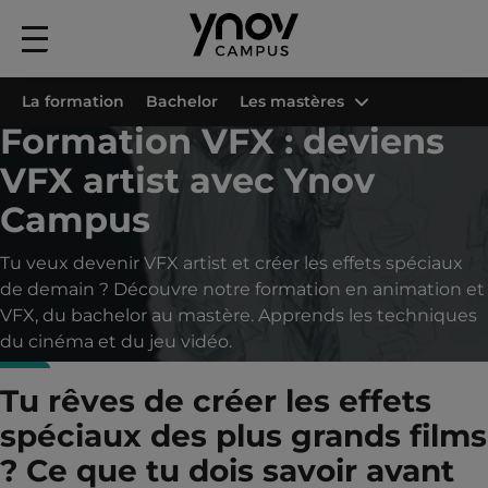
Menu
principal
Accueil
Formations
Formation 3D, Animation, Jeu Vidéo & Technologies
La formation
Bachelor
Les mastères
Formation VFX : deviens
VFX artist avec Ynov
Campus
Tu veux devenir VFX artist et créer les effets spéciaux
de demain ? Découvre notre formation en animation et
VFX, du bachelor au mastère. Apprends les techniques
du cinéma et du jeu vidéo.
Tu rêves de créer les effets
spéciaux des plus grands films
? Ce que tu dois savoir avant