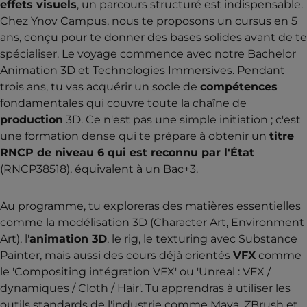
effets visuels
, un parcours structuré est indispensable.
Chez Ynov Campus, nous te proposons un cursus en 5
ans, conçu pour te donner des bases solides avant de te
spécialiser. Le voyage commence avec notre Bachelor
Animation 3D et Technologies Immersives. Pendant
trois ans, tu vas acquérir un socle de
compétences
fondamentales qui couvre toute la chaîne de
production
3D. Ce n'est pas une simple initiation ; c'est
une formation dense qui te prépare à obtenir un
titre
RNCP de niveau 6 qui est reconnu par l'État
(RNCP38518), équivalent à un Bac+3.
Au programme, tu exploreras des matières essentielles
comme la modélisation 3D (Character Art, Environment
Art), l'
animation 3D
, le rig, le texturing avec Substance
Painter, mais aussi des cours déjà orientés
VFX
comme
le 'Compositing intégration VFX' ou 'Unreal : VFX /
dynamiques / Cloth / Hair'. Tu apprendras à utiliser les
outils standards de l'industrie comme Maya, ZBrush et