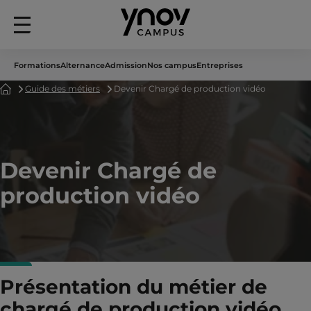
Menu
principal
Formations
Alternance
Admission
Nos campus
Entreprises
Accueil
Guide des métiers
Devenir Chargé de production vidéo
Devenir Chargé de
production vidéo
Présentation du métier de
chargé de production vidéo