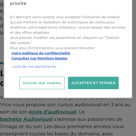
priorité
gère les plannings, les contrats, la répartition du
budget… tout en respectant le cahier des charges qui
En donnant votre accord, vous acceptez l’utilisation de cookies
lui a été remis. Il veille également au bon déroulement
qui permettent la réalisation de statistiques de visites pour
des étapes du tournage, de la post-production puis de
améliorer votre expérience utilisateur, vous proposer des services
la livraison finale.
et des offres adaptées.
Vous pouvez modifier vos paramètres en cliquant sur “Gestion
des cookies”.
Pour plus d’informations, vous pouvez consulter
notre politique de confidentialité
Consultez nos Mentions légales
Liste de nos partenaires
Les études pour devenir
chargé de production vidéo
Gestion des cookies
ACCEPTER ET FERMER
Vous souhaitez devenir chargé de production vidéo ?
Ynov vous propose son cursus audiovisuel en 3 ans au
sein de son
école d’audiovisuel
. Le
bachelor Audiovisuel
s’adresse aux passionnés de
l’image et du son. Les deux premières années vous
enseignent toutes les bases du domaine, avec