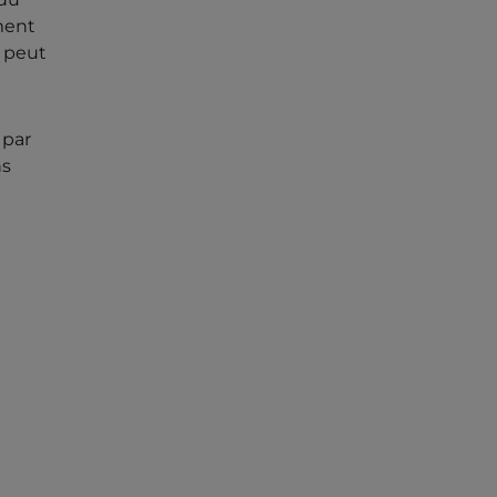
ement
l peut
 par
ns