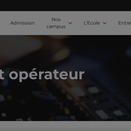
Nos
Admission
L'Ecole
Entre
campus
t opérateur