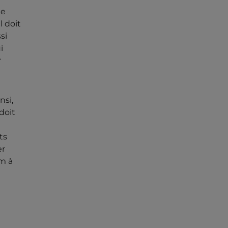
de
l doit
si
i
r
nsi,
doit
ts
er
lm à