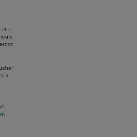
int le
sieurs
seront
oucher
s la
M1
er
.