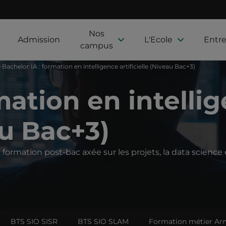
Nos
Admission
L'Ecole
Entre
campus
Bachelor IA : formation en intelligence artificielle (Niveau Bac+3)
mation en intelli
au Bac+3)
 formation post-bac axée sur les projets, la data science
BTS SIO SISR
BTS SIO SLAM
Formation métier Arm