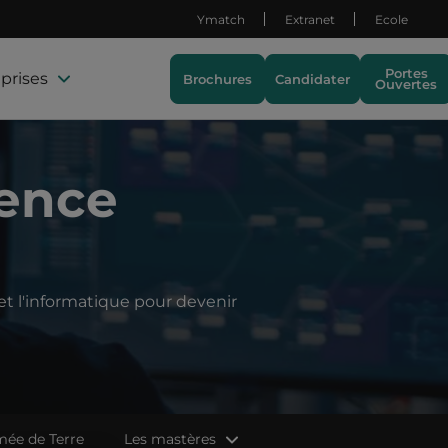
Ymatch
Extranet
Ecole
Portes
prises
Brochures
Candidater
Ouvertes
gence
 et l'informatique pour devenir
ée de Terre
Les mastères