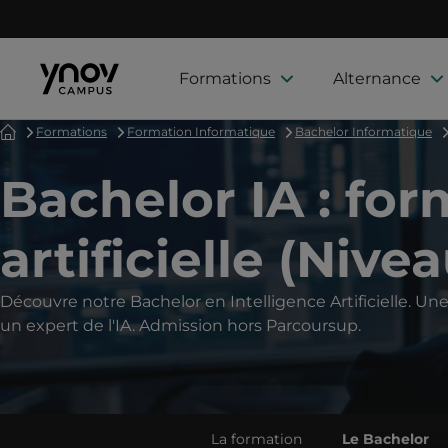
Formations
Alternance
Accueil
Formations
Formation Informatique
Bachelor Informatique
Bachelor IA : for
artificielle (Nive
Découvre notre Bachelor en Intelligence Artificielle. Une
un expert de l'IA. Admission hors Parcoursup.
La formation
Le Bachelor