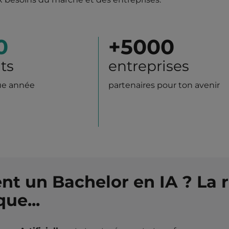
0
+
5000
ts
entreprises
ue année
partenaires pour ton avenir
nt un Bachelor en IA ? La 
ue...