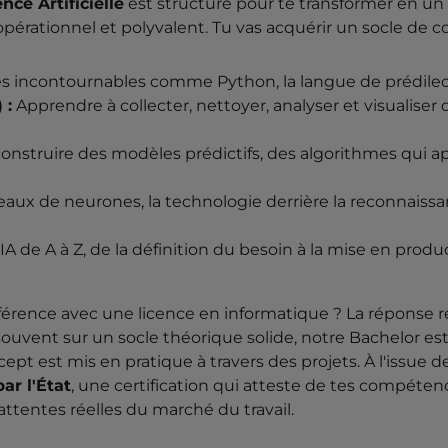
nce Artificielle
est structuré pour te transformer en un
re opérationnel et polyvalent. Tu vas acquérir un socle d
s incontournables comme Python, la langue de prédilect
 :
Apprendre à collecter, nettoyer, analyser et visualiser
nstruire des modèles prédictifs, des algorithmes qui a
eaux de neurones, la technologie derrière la reconnaissa
 IA de A à Z, de la définition du besoin à la mise en prod
férence avec une licence en informatique ? La réponse r
souvent sur un socle théorique solide, notre Bachelor es
est mis en pratique à travers des projets. À l'issue de
ar l'État
, une certification qui atteste de tes compéten
attentes réelles du marché du travail.