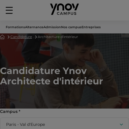
Menu
principal
Formations
Alternance
Admission
Nos campus
Entreprises
Accueil
Candidature
Architecture d'intérieur
Candidature Ynov
Architecte d'intérieur
Campus