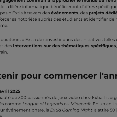
engagement commun à rapprocher le monde de l’entre
de la filière informatique bénéficieront d’offres spécifiqu
pes d’Extia à travers des
événements
, des
projets dédi
nforcer sa notoriété auprès des étudiants et identifier d
ôme.
rateurs d’Extia de s’investir dans des initiatives telles
 et des
interventions sur des thématiques spécifiques
ain.
tenir pour commencer l'an
avril 2025
uté de 300 passionnés de jeux vidéo chez Extia. Ils orga
ariés comme
League of Legends
ou
Minecraft
. En un an, i
Leur événement phare, la
Extia Gaming Night
, a attiré 5
5