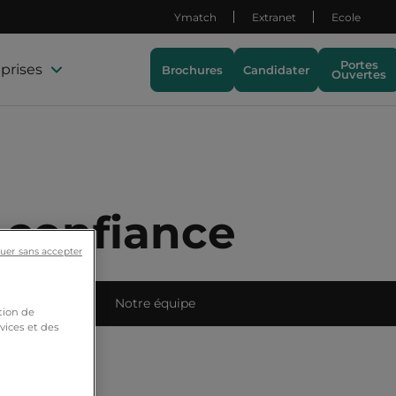
Ymatch
Extranet
Ecole
Portes
prises
Brochures
Candidater
Ouvertes
e confiance
uer sans accepter
ets étudiants
Notre équipe
tion de
vices et des