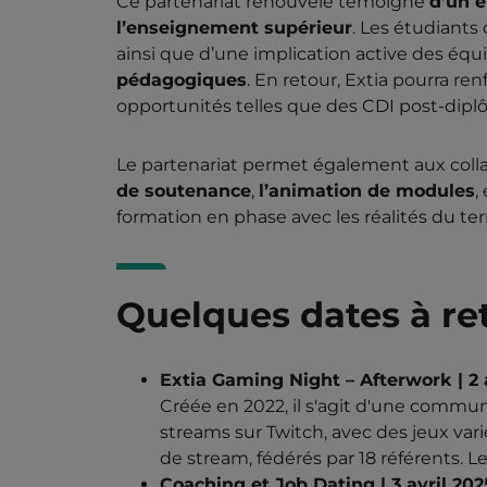
Ce partenariat renouvelé témoigne
d’un 
l’enseignement supérieur
. Les étudiants 
ainsi que d’une implication active des équi
pédagogiques
. En retour, Extia pourra re
opportunités telles que des CDI post-dipl
Le partenariat permet également aux collabo
de soutenance
,
l’animation de modules
,
formation en phase avec les réalités du terr
Quelques dates à re
Extia Gaming Night – Afterwork | 2 
Créée en 2022, il s'agit d'une communa
streams sur Twitch, avec des jeux v
de stream, fédérés par 18 référents. 
Coaching et Job Dating | 3 avril 202