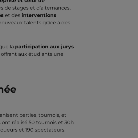
prise et celui de
es de stages et d’alternances,
és
et des
interventions
e nouveaux talents grâce à des
 que la
participation aux jurys
, offrant aux étudiants une
née
nisent parties, tournois, et
ls ont réalisé 50 tournois et 30h
0 joueurs et 190 spectateurs.