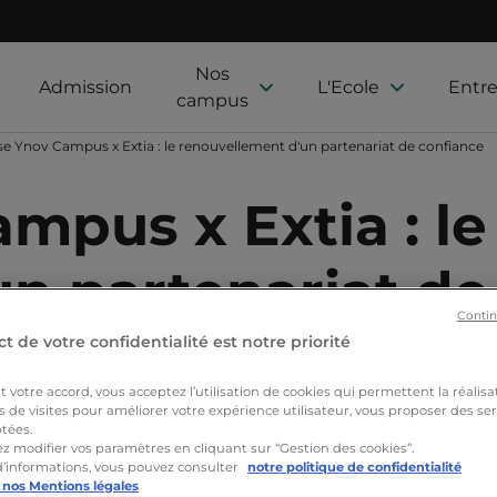
Nos
Admission
L'Ecole
Entre
campus
e Ynov Campus x Extia : le renouvellement d'un partenariat de confiance
mpus x Extia : le
un partenariat d
Contin
t de votre confidentialité est notre priorité
Nos formations
Actualités
Nos étudiants
Proj
votre accord, vous acceptez l’utilisation de cookies qui permettent la réalisa
s de visites pour améliorer votre expérience utilisateur, vous proposer des ser
tées.
z modifier vos paramètres en cliquant sur “Gestion des cookies”.
d’informations, vous pouvez consulter
notre politique de confidentialité
 nos Mentions légales