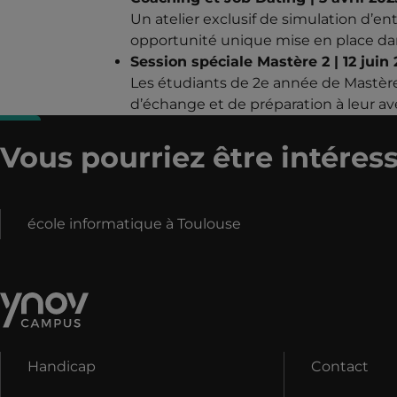
Un atelier exclusif de simulation d’e
opportunité unique mise en place dan
Session spéciale Mastère 2 | 12 juin
Les étudiants de 2e année de Mastèr
d’échange et de préparation à leur ave
Vous pourriez être intéress
école informatique à Toulouse
Handicap
Contact