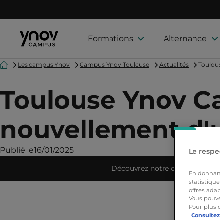
Formations
Alternance
Accueil
Les campus Ynov
Campus Ynov Toulouse
Actualités
Toulous
Toulouse Ynov Ca
nouvellement d'
Publié le
16/01/2025
Le respec
Découvrez notre campus
En donnant 
statistique
offres adap
Vous pouve
Pour plus 
Consultez