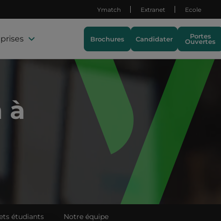
Ymatch
Extranet
Ecole
Portes
prises
Brochures
Candidater
Ouvertes
 à
ets étudiants
Notre équipe