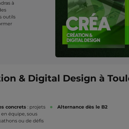
ndras à
des
 outils
former
ion & Digital Design à Tou
es concrets
: projets
Alternance dès le B2
er en équipe, sous
athons ou de défis