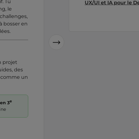
f. Tu
UX/UI et IA pour le D
ng, le
challenges,
à bosser en
dées.
n projet
uides, des
IA comme un
e
en 3
ine