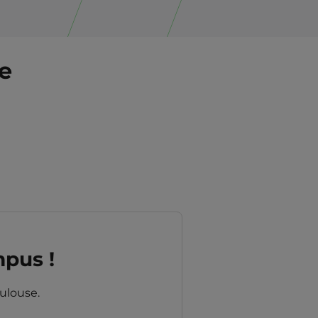
ée
mpus !
ulouse.