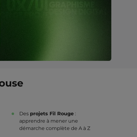
louse
Des
projets Fil Rouge
:
apprendre à mener une
démarche complète de A à Z