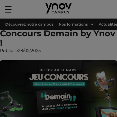
Menu
principal
Accueil
Les campus Ynov
Campus Ynov Sophia
Evènements
Concou
Découvrez notre campus
Nos formations
Actualité
Concours Demain by Ynov
!
Publié le
28/02/2025